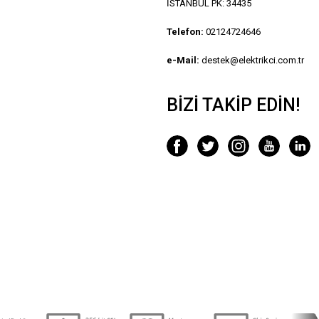
İSTANBUL PK: 34435
Telefon:
02124724646
e-Mail:
destek@elektrikci.com.tr
BIZI TAKIP EDIN!