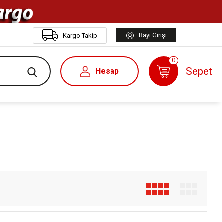
Bayi Girişi
Kargo Takip
0
Sepet
Hesap