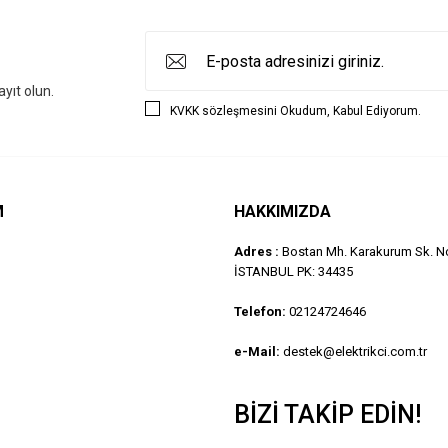
yıt olun.
KVKK sözleşmesini
Okudum, Kabul Ediyorum.
M
HAKKIMIZDA
Adres :
Bostan Mh. Karakurum Sk. No
İSTANBUL PK: 34435
Telefon:
02124724646
e-Mail:
destek@elektrikci.com.tr
BIZI TAKIP EDIN!