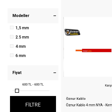
Modeller
1,5 mm
2.5 mm
4 mm
6 mm
Fiyat
600 TL
-
600 TL
Karşı
Öznur Kablo
FILTRE
Öznur Kablo 4 mm NYA - Kırm