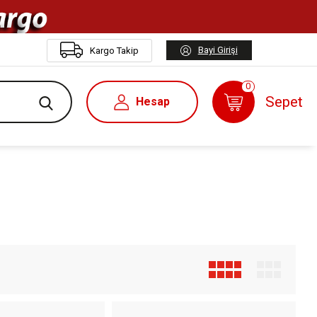
Bayi Girişi
Kargo Takip
0
Sepet
Hesap