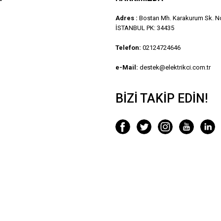
Adres :
Bostan Mh. Karakurum Sk. No
İSTANBUL PK: 34435
Telefon:
02124724646
e-Mail:
destek@elektrikci.com.tr
BIZI TAKIP EDIN!