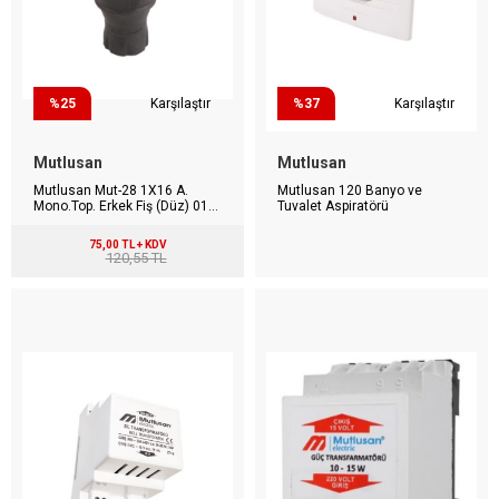
%25
Karşılaştır
%37
Karşılaştır
Mutlusan
Mutlusan
Mutlusan Mut-28 1X16 A.
Mutlusan 120 Banyo ve
Mono.Top. Erkek Fiş (Düz) 010
Tuvalet Aspiratörü
083 300028
75,00 TL + KDV
120,55 TL