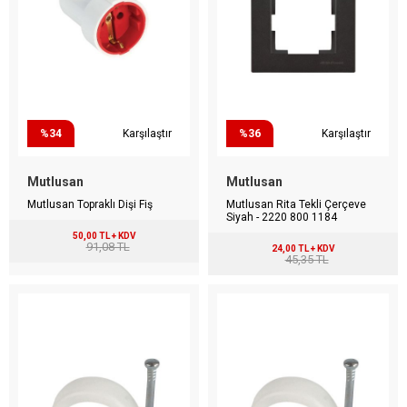
%34
Karşılaştır
%36
Karşılaştır
Mutlusan
Mutlusan
Mutlusan Topraklı Dişi Fiş
Mutlusan Rita Tekli Çerçeve
Siyah - 2220 800 1184
50,00 TL + KDV
91,08 TL
24,00 TL + KDV
45,35 TL