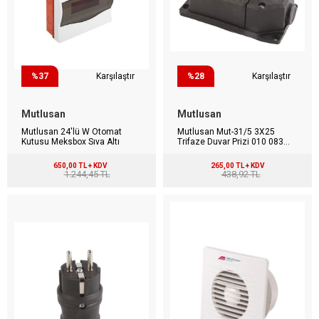
%37
Karşılaştır
%28
Karşılaştır
Mutlusan
Mutlusan
Mutlusan 24'lü W Otomat
Mutlusan Mut-31/5 3X25
Kutusu Meksbox Sıva Altı
Trifaze Duvar Prizi 010 083
600315
650,00 TL + KDV
265,00 TL + KDV
1.244,45 TL
438,92 TL