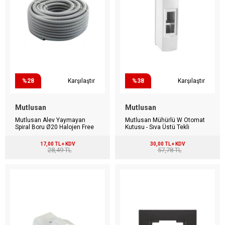
%28
Karşılaştır
%38
Karşılaştır
Mutlusan
Mutlusan
Mutlusan Alev Yaymayan
Mutlusan Mühürlü W Otomat
Spiral Boru Ø20 Halojen Free
Kutusu - Sıva Üstü Tekli
17,00 TL + KDV
30,00 TL + KDV
28,49 TL
57,78 TL