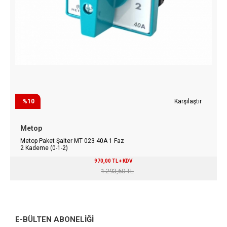
%10
Karşılaştır
Metop
Metop Paket Şalter MT 023 40A 1 Faz
2 Kademe (0-1-2)
970,00 TL + KDV
1.293,60 TL
E-BÜLTEN ABONELİĞİ