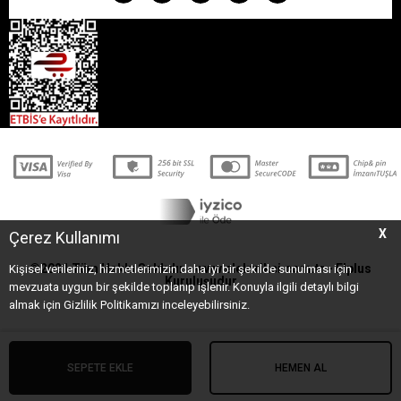
X
Çerez Kullanımı
©2021 Tüm Hakkı Saklıdır - www.elektrikci.com.tr -
Elplus
Kişisel verileriniz, hizmetlerimizin daha iyi bir şekilde sunulması için
Kuruluşudur
mevzuata uygun bir şekilde toplanıp işlenir. Konuyla ilgili detaylı bilgi
almak için Gizlilik Politikamızı inceleyebilirsiniz.
SEPETE EKLE
HEMEN AL
T
-Soft
E-Ticaret
Sistemleriyle Hazırlanmıştır.