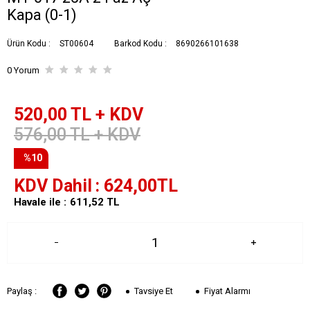
Kapa (0-1)
Ürün Kodu :
ST00604
Barkod Kodu :
8690266101638
0 Yorum
520,00
TL + KDV
576,00
TL + KDV
%10
KDV Dahil
624,00
TL
Havale ile :
611,52
TL
Tavsiye Et
Fiyat Alarmı
Paylaş :