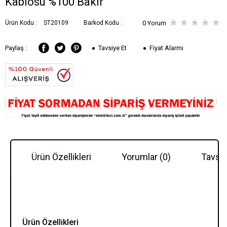
Kablosu %100 Bakır
Ürün Kodu :
ST20109
Barkod Kodu :
0 Yorum
Tavsiye Et
Fiyat Alarmı
Paylaş :
Ürün Özellikleri
Yorumlar (0)
Tavsiy
Ürün Özellikleri