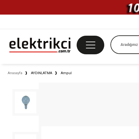
Anasayfa
AYDINLATMA
Ampul