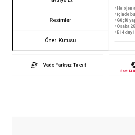
• Halojen 
• İçinde b
Resimler
• Güçlü ya
• Osaka 28
• E14 duy 
Öneri Kutusu
Vade Farksız Taksit
Saat 13.0