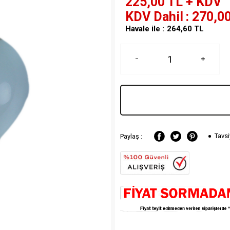
225,00
TL + KDV
KDV Dahil
270,0
Havale ile :
264,60
TL
Tavsi
Paylaş :