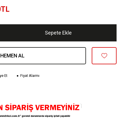
0
TL
Sepete Ekle
HEMEN AL
ye Et
Fiyat Alarmı