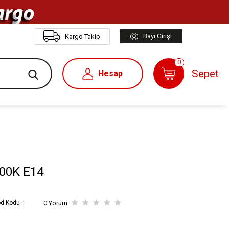
Bayi Girişi
Kargo Takip
0
Sepet
Hesap
00K E14
d Kodu :
0 Yorum