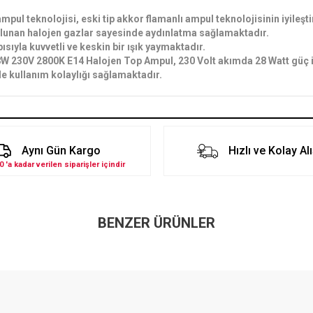
ampul teknolojisi, eski tip akkor flamanlı ampul teknolojisinin iyileşti
ulunan halojen gazlar sayesinde aydınlatma sağlamaktadır.
pısıyla kuvvetli ve keskin bir ışık yaymaktadır.
W 230V 2800K E14 Halojen Top Ampul, 230 Volt akımda 28 Watt güç il
ile kullanım kolaylığı sağlamaktadır.
Aynı Gün Kargo
Hızlı ve Kolay Al
0 'a kadar verilen siparişler içindir
BENZER ÜRÜNLER