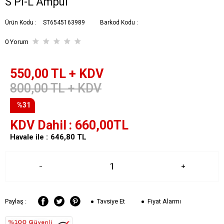
S Pl-L Ampul
Ürün Kodu :
ST6545163989
Barkod Kodu :
0 Yorum
550,00
TL + KDV
800,00
TL + KDV
%31
KDV Dahil
660,00
TL
Havale ile :
646,80
TL
Tavsiye Et
Fiyat Alarmı
Paylaş :