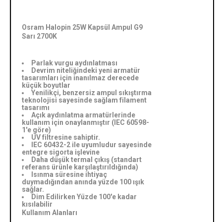
Osram Halopin 25W Kapsül Ampul G9
Sarı 2700K
Parlak vurgu aydınlatması
Devrim niteliğindeki yeni armatür
tasarımları için inanılmaz derecede
küçük boyutlar
Yenilikçi, benzersiz ampul sıkıştırma
teknolojisi sayesinde sağlam filament
tasarımı
Açık aydınlatma armatürlerinde
kullanım için onaylanmıştır (IEC 60598-
1'e göre)
UV filtresine sahiptir.
IEC 60432-2 ile uyumludur sayesinde
entegre sigorta işlevine
Daha düşük termal çıkış (standart
referans ürünle karşılaştırıldığında)
Isınma süresine ihtiyaç
duymadığından anında yüzde 100 ışık
sağlar.
Dim Edilirken Yüzde 100'e kadar
kısılabilir
Kullanım Alanları