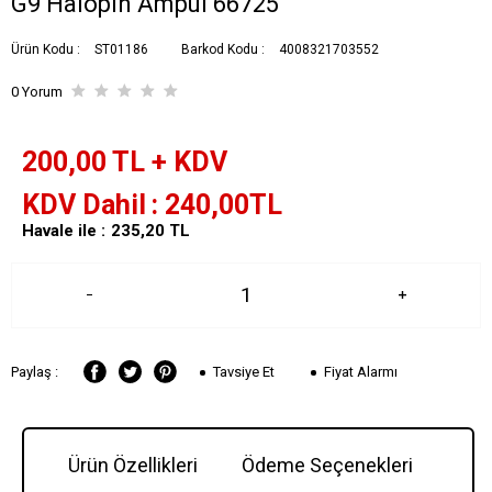
G9 Halopın Ampul 66725
Ürün Kodu :
ST01186
Barkod Kodu :
4008321703552
0 Yorum
200,00
TL + KDV
KDV Dahil
240,00
TL
Havale ile :
235,20
TL
Tavsiye Et
Fiyat Alarmı
Paylaş :
Ürün Özellikleri
Ödeme Seçenekleri
Y