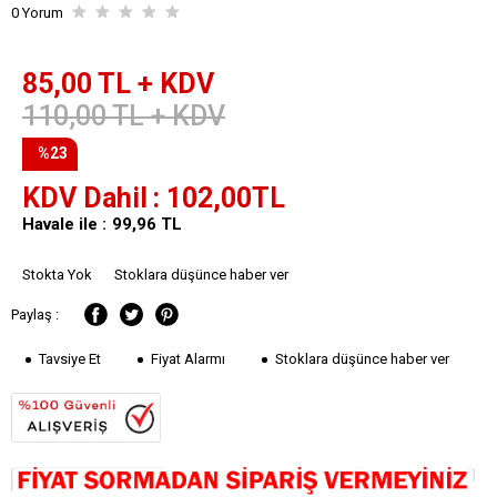
0 Yorum
85,00
TL + KDV
110,00
TL + KDV
%23
KDV Dahil
102,00
TL
Havale ile :
99,96
TL
Stokta Yok
Stoklara düşünce haber ver
Paylaş :
Tavsiye Et
Fiyat Alarmı
Stoklara düşünce haber ver