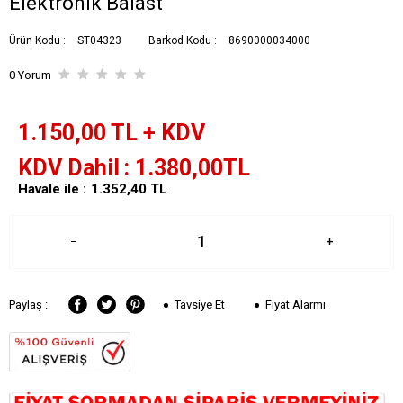
Elektronik Balast
Ürün Kodu :
ST04323
Barkod Kodu :
8690000034000
0 Yorum
1.150,00
TL + KDV
KDV Dahil
1.380,00
TL
Havale ile :
1.352,40
TL
Tavsiye Et
Fiyat Alarmı
Paylaş :