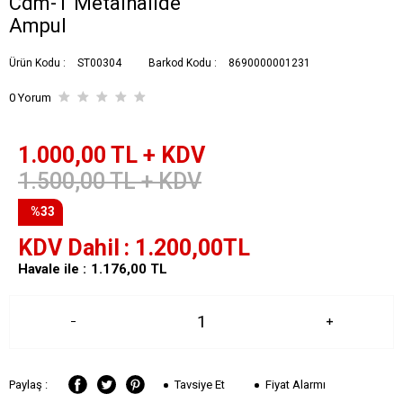
Cdm-T Metalhalide
Ampul
Ürün Kodu :
ST00304
Barkod Kodu :
8690000001231
0 Yorum
1.000,00
TL + KDV
1.500,00
TL + KDV
%33
KDV Dahil
1.200,00
TL
Havale ile :
1.176,00
TL
Tavsiye Et
Fiyat Alarmı
Paylaş :