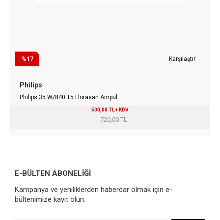
%17
Karşılaştır
Philips
Phılıps 35 W/840 T5 Florasan Ampul
500,00 TL + KDV
720,00 TL
E-BÜLTEN ABONELİĞİ
Kampanya ve yeniliklerden haberdar olmak için e-
bültenimize kayıt olun.