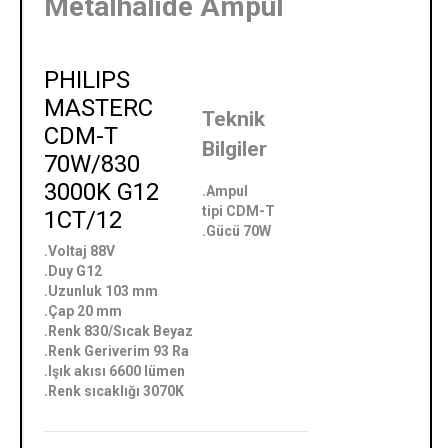
Metalhalide Ampul
PHILIPS
MASTERC
Teknik
CDM-T
Bilgiler
70W/830
3000K G12
.Ampul
tipi
CDM-T
1CT/12
.Gücü 70W
.Voltaj 88V
.Duy G12
.Uzunluk 103 mm
.Çap 20 mm
.Renk 830/Sıcak Beyaz
.Renk Geriverim 93 Ra
.Işık akısı 6600 lümen
.Renk sıcaklığı 3070K