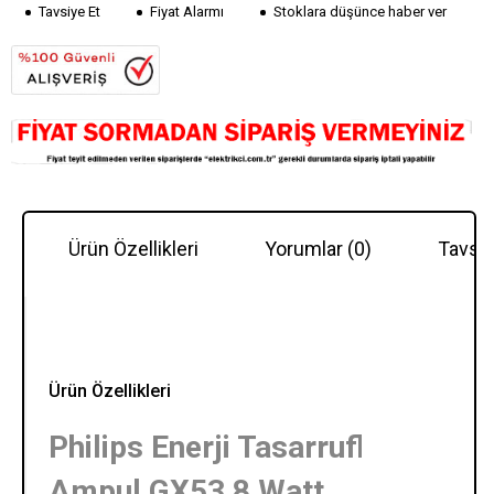
Tavsiye Et
Fiyat Alarmı
Stoklara düşünce haber ver
Ürün Özellikleri
Yorumlar (0)
Tavsiy
Ürün Özellikleri
Philips Enerji Tasarruflu
Ampul GX53 8 Watt