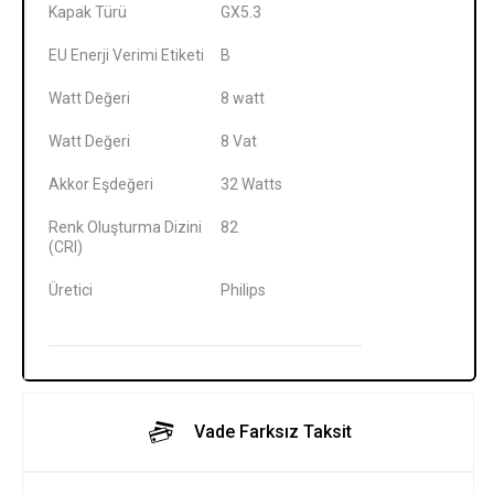
Kapak Türü
‎GX5.3
EU Enerji Verimi Etiketi
‎B
Watt Değeri
‎8 watt
Watt Değeri
‎8 Vat
Akkor Eşdeğeri
‎32 Watts
Renk Oluşturma Dizini
‎82
(CRI)
Üretici
‎Philips
Vade Farksız Taksit