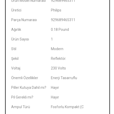
Ürün Model Numarası
‎929689465311
Üretici
‎Philips
Parça Numarası
‎929689465311
Ağırlık
‎0.18 Pound
Ürün Sayısı
‎1
Stil
‎Modern
Şekil
‎Reflektör.
Voltaj
‎230 Volts
Önemli Özellikler
‎Enerji Tasarruflu
Piller Kutuya Dahil mi?
‎Hayır
Pil Gerekli mi?
‎Hayır
Ampul Türü
‎Fosforlu Kompakt (CFL)