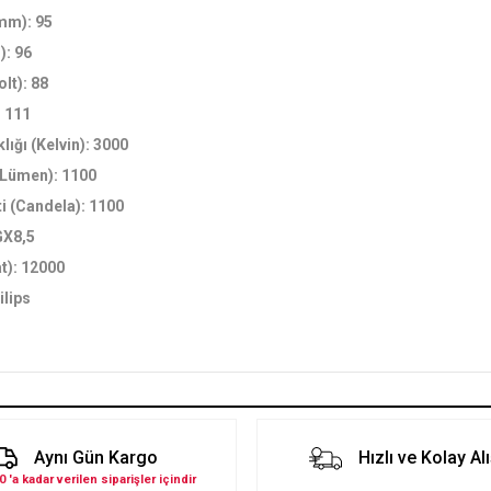
mm): 95
): 96
olt): 88
 111
lığı (Kelvin): 3000
 (Lümen): 1100
ti (Candela): 1100
GX8,5
t): 12000
ilips
Aynı Gün Kargo
Hızlı ve Kolay Al
0 'a kadar verilen siparişler içindir