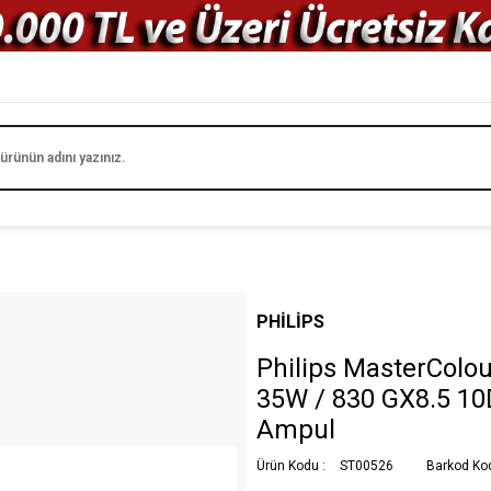
PHILIPS
Philips MasterCol
35W / 830 GX8.5 10
Ampul
Ürün Kodu :
ST00526
Barkod Ko