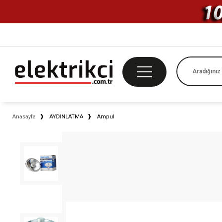
Anasayfa
AYDINLATMA
Ampul