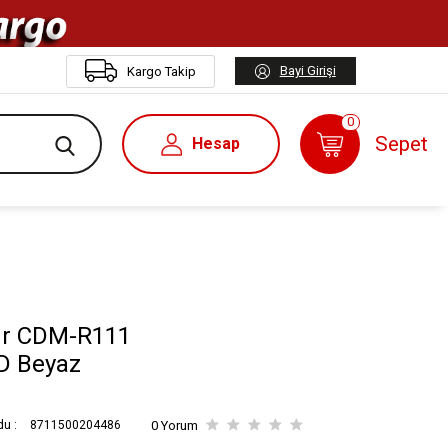
Bayi Girişi
Kargo Takip
0
Sepet
Hesap
our CDM-R111
D Beyaz
du :
8711500204486
0 Yorum