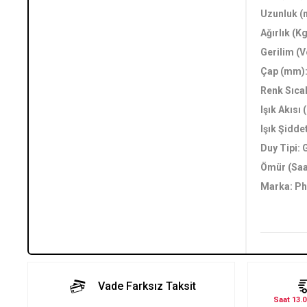
Uzunluk (
Ağırlık (Kg
Gerilim (V
Çap (mm):
Renk Sıcak
Işık Akısı
Işık Şidde
Duy Tipi: 
Ömür (Saa
Marka: Ph
Vade Farksız Taksit
Saat 13.0