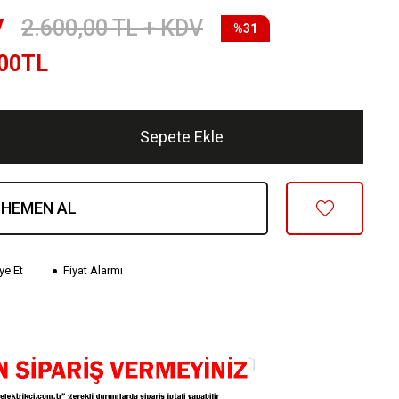
V
2.600,00
TL + KDV
%31
00
TL
Sepete Ekle
HEMEN AL
ye Et
Fiyat Alarmı