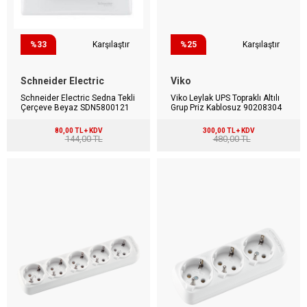
%33
Karşılaştır
%25
Karşılaştır
Schneider Electric
Viko
Schneider Electric Sedna Tekli
Viko Leylak UPS Topraklı Altılı
Çerçeve Beyaz SDN5800121
Grup Priz Kablosuz 90208304
80,00 TL + KDV
300,00 TL + KDV
144,00 TL
480,00 TL