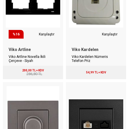
%16
Karşılaştır
Karşılaştır
Viko Artline
Viko Kardelen
Viko Artline Novella İkili
Viko Kardelen Nümeris
Çerçeve - Siyah
Telefon Priz
200,00 TL + KDV
54,99 TL + KDV
286,80 TL