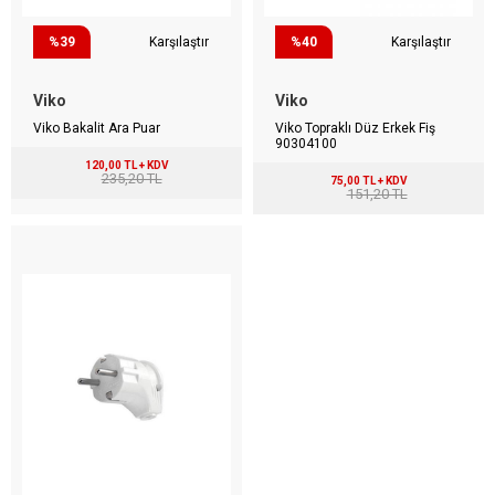
%39
Karşılaştır
%40
Karşılaştır
Viko
Viko
Viko Bakalit Ara Puar
Viko Topraklı Düz Erkek Fiş
90304100
120,00 TL + KDV
235,20 TL
75,00 TL + KDV
151,20 TL