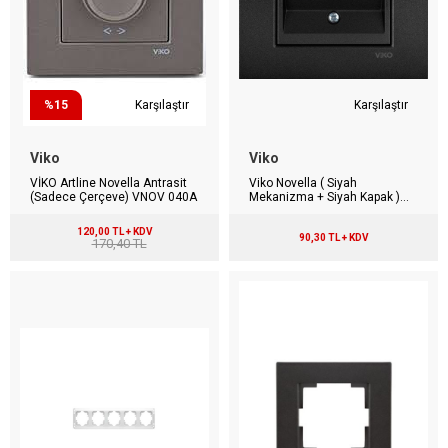
%15
Karşılaştır
Karşılaştır
Viko
Viko
VİKO Artline Novella Antrasit
Viko Novella ( Siyah
(Sadece Çerçeve) VNOV 040A
Mekanizma + Siyah Kapak )
Nümeris Priz
120,00 TL + KDV
90,30 TL + KDV
170,40 TL