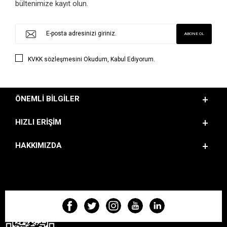
bültenimize kayıt olun.
KVKK sözleşmesini
Okudum, Kabul Ediyorum.
ÖNEMLI BILGILER
HIZLI ERIŞIM
HAKKIMIZDA
BIZI TAKIP EDIN!