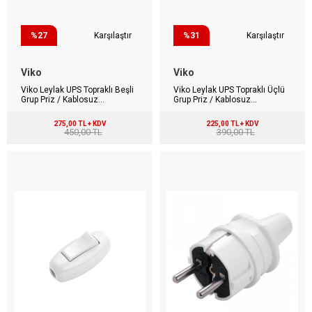
%27
Karşılaştır
%31
Karşılaştır
Viko
Viko
Viko Leylak UPS Topraklı Beşli
Viko Leylak UPS Topraklı Üçlü
Grup Priz / Kablosuz
Grup Priz / Kablosuz
90208504
90207904
275,00 TL + KDV
225,00 TL + KDV
450,00 TL
390,00 TL