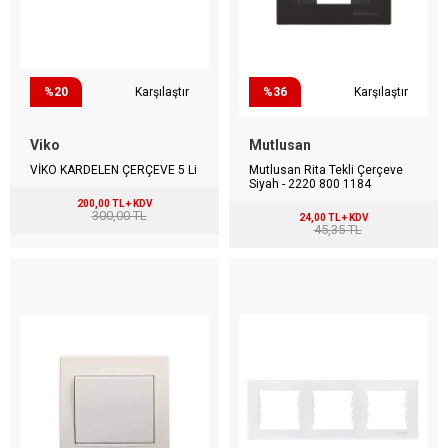
%20
Karşılaştır
%36
Karşılaştır
Viko
Mutlusan
VİKO KARDELEN ÇERÇEVE 5 Li
Mutlusan Rita Tekli Çerçeve
Siyah - 2220 800 1184
200,00 TL + KDV
300,00 TL
24,00 TL + KDV
45,35 TL