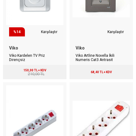
%14
Karşılaştır
Karşılaştır
Viko
Viko
Viko Kardelen TV Priz
Viko Artline Novella İkili
Dirençsiz
Numeris Cat3 Antrasit
150,00 TL + KDV
68,40 TL + KDV
210,00 TL