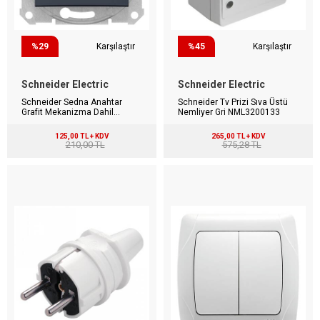
%29
Karşılaştır
%45
Karşılaştır
Schneider Electric
Schneider Electric
Schneider Sedna Anahtar
Schneider Tv Prizi Sıva Üstü
Grafit Mekanizma Dahil
Nemliyer Gri NML3200133
Çerçeveli SDN0100170
125,00 TL + KDV
265,00 TL + KDV
210,00 TL
575,28 TL