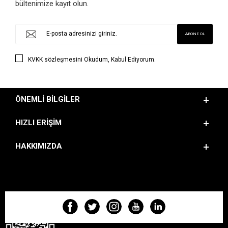
bültenimize kayıt olun.
KVKK sözleşmesini
Okudum, Kabul Ediyorum.
ÖNEMLI BILGILER
HIZLI ERIŞIM
HAKKIMIZDA
BIZI TAKIP EDIN!