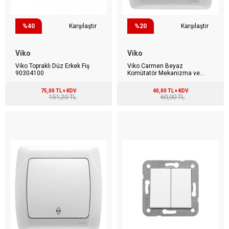
%40
Karşılaştır
%20
Karşılaştır
Viko
Viko
Viko Topraklı Düz Erkek Fiş
Viko Carmen Beyaz
90304100
Komütatör Mekanizma ve
Çerçeve Dahil 90561002
75,00 TL + KDV
40,00 TL + KDV
151,20 TL
60,00 TL