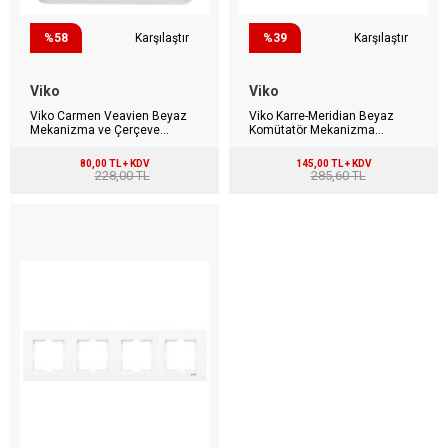
%58
Karşılaştır
%39
Karşılaştır
Viko
Viko
Viko Carmen Veavien Beyaz
Viko Karre-Meridian Beyaz
Mekanizma ve Çerçeve
Komütatör Mekanizma
90561004
(Çerçevesiz) 90967002-C1
80,00 TL + KDV
145,00 TL + KDV
228,00 TL
285,60 TL