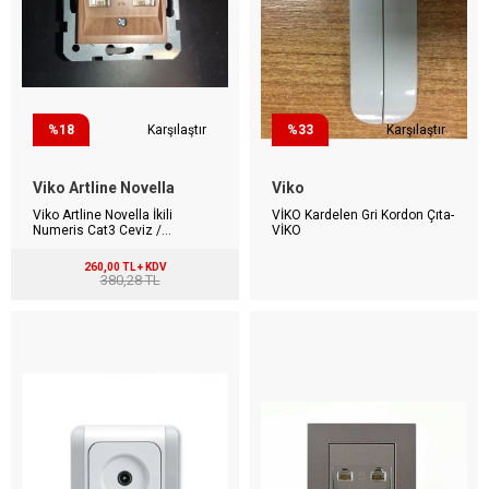
%18
Karşılaştır
%33
Karşılaştır
Viko Artline Novella
Viko
Viko Artline Novella İkili
VİKO Kardelen Gri Kordon Çıta-
Numeris Cat3 Ceviz /
VİKO
Mekanizma + Kapak
(Çerçevesiz)
260,00 TL + KDV
380,28 TL