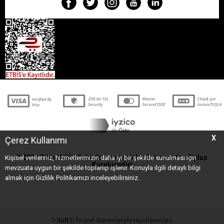
X
Çerez Kullanımı
©2021 Tüm Hakkı Saklıdır - www.elektrikci.com.tr -
Elplus
Kişisel verileriniz, hizmetlerimizin daha iyi bir şekilde sunulması için
Kuruluşudur
mevzuata uygun bir şekilde toplanıp işlenir. Konuyla ilgili detaylı bilgi
almak için Gizlilik Politikamızı inceleyebilirsiniz.
T
-Soft
E-Ticaret
Sistemleriyle Hazırlanmıştır.