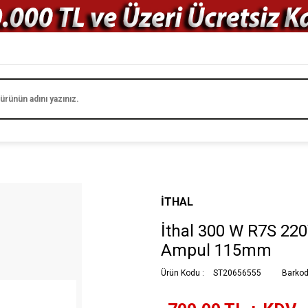
İTHAL
İthal 300 W R7S 22
Ampul 115mm
Ürün Kodu :
ST20656555
Barkod