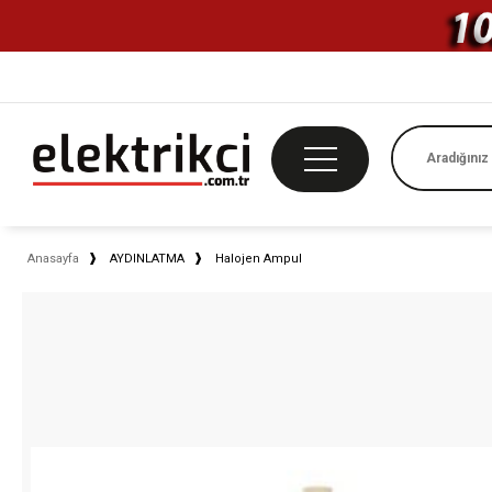
Anasayfa
AYDINLATMA
Halojen Ampul