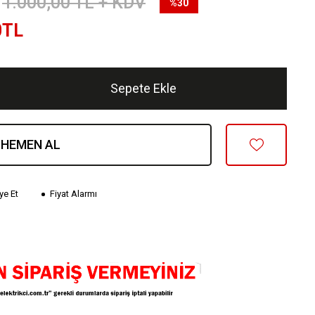
1.000,00
TL + KDV
%30
0
TL
Sepete Ekle
HEMEN AL
ye Et
Fiyat Alarmı