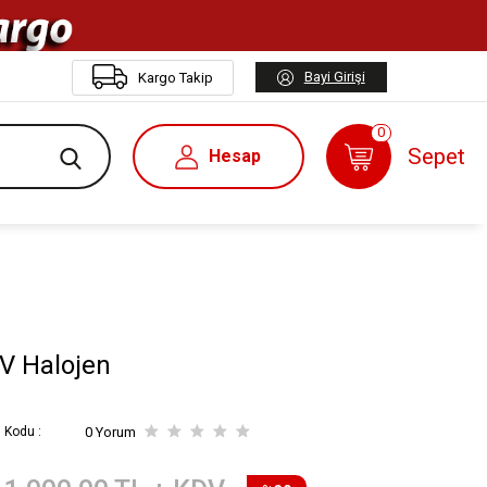
Bayi Girişi
Kargo Takip
0
Sepet
Hesap
0V Halojen
 Kodu :
0 Yorum