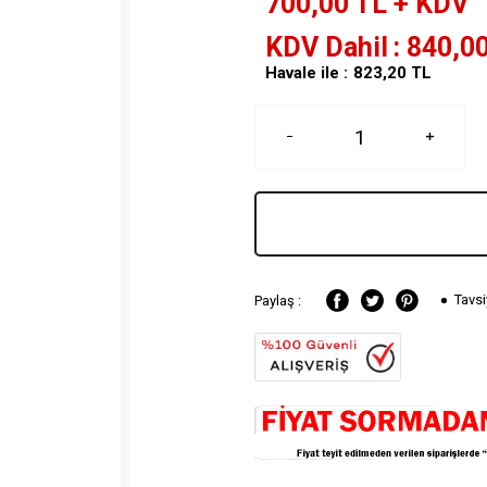
700,00
TL + KDV
KDV Dahil
840,0
Havale ile :
823,20
TL
Tavsi
Paylaş :