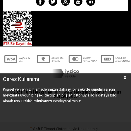
X
Çerez Kullanımı
Kişisel verileriniz, hizmetlerimizin daha iyi bir şekilde sunulması için
©2021 Tüm Hakkı Saklıdır - www.elektrikci.com.tr -
Elplus
mevzuata uygun bir şekilde toplanıp işlenir. Konuyla ilgili detaylı bilgi
Kuruluşudur
almak için Gizlilik Politikamızı inceleyebilirsiniz.
T
-Soft
E-Ticaret
Sistemleriyle Hazırlanmıştır.