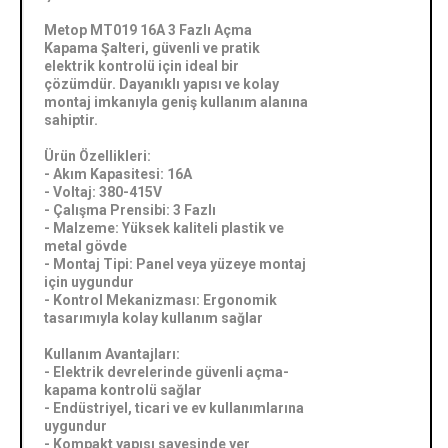
Metop MT019 16A 3 Fazlı Açma
Kapama Şalteri, güvenli ve pratik
elektrik kontrolü için ideal bir
çözümdür. Dayanıklı yapısı ve kolay
montaj imkanıyla geniş kullanım alanına
sahiptir.
Ürün Özellikleri:
- Akım Kapasitesi: 16A
- Voltaj: 380-415V
- Çalışma Prensibi: 3 Fazlı
- Malzeme: Yüksek kaliteli plastik ve
metal gövde
- Montaj Tipi: Panel veya yüzeye montaj
için uygundur
- Kontrol Mekanizması: Ergonomik
tasarımıyla kolay kullanım sağlar
Kullanım Avantajları:
- Elektrik devrelerinde güvenli açma-
kapama kontrolü sağlar
- Endüstriyel, ticari ve ev kullanımlarına
uygundur
- Kompakt yapısı sayesinde yer