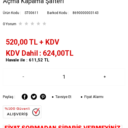
Açma Kapama Şalteri
Ürün Kodu :
ST00611
Barkod Kodu :
8690000003143
0 Yorum
520,00
TL + KDV
KDV Dahil
624,00
TL
Havale ile :
611,52
TL
Tavsiye Et
Fiyat Alarmı
Paylaş :