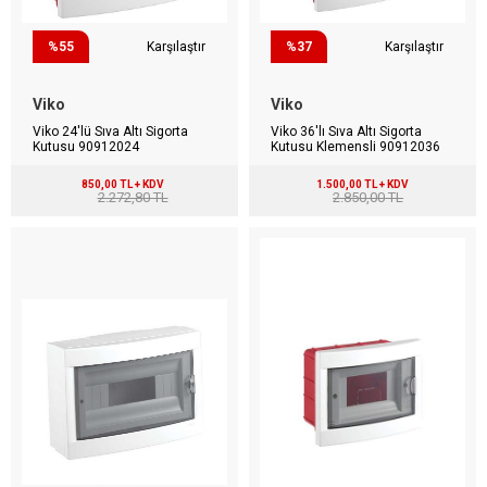
%55
Karşılaştır
%37
Karşılaştır
Viko
Viko
Viko 24'lü Sıva Altı Sigorta
Viko 36'lı Sıva Altı Sigorta
Kutusu 90912024
Kutusu Klemensli 90912036
850,00 TL + KDV
1.500,00 TL + KDV
2.272,80 TL
2.850,00 TL