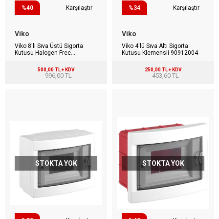
%40
Karşılaştır
%34
Karşılaştır
Viko
Viko
Viko 8'li Sıva Üstü Sigorta
Viko 4'lü Sıva Altı Sigorta
Kutusu Halogen Free
Kutusu Klemensli 90912004
90912108
500,00 TL + KDV
250,00 TL + KDV
996,00 TL
453,60 TL
STOKTA YOK
STOKTA YOK