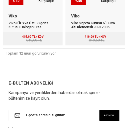
%39
Karşılaştır
%40
Karşılaştır
Viko
Viko
Viko 6'lı Sıva Üstü Sigorta
Viko Sigorta Kutusu 6'lı Sıva
Kutusu Halogen Free
Altı Klemensli 90912006
90912106
415,00 TL + KDV
410,00 TL + KDV
819,60 TL
819,60 TL
Toplam 12 ürün görüntüleniyor.
E-BÜLTEN ABONELİĞİ
Kampanya ve yeniliklerden haberdar olmak için e-
bültenimize kayıt olun.