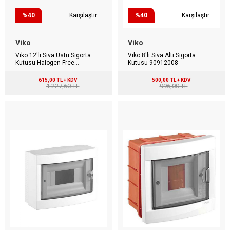
%40
Karşılaştır
%40
Karşılaştır
Viko
Viko
Viko 12'li Sıva Üstü Sigorta
Viko 8'li Sıva Altı Sigorta
Kutusu Halogen Free
Kutusu 90912008
90912112
615,00 TL + KDV
500,00 TL + KDV
1.227,60 TL
996,00 TL