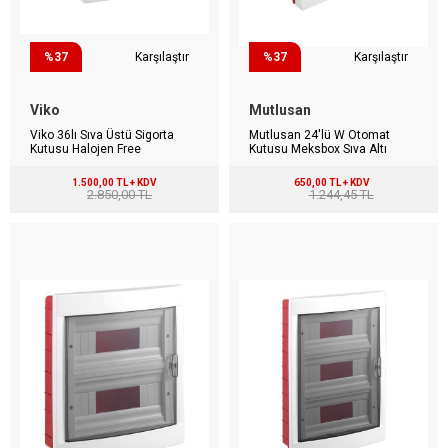
%37
Karşılaştır
%37
Karşılaştır
Viko
Mutlusan
Viko 36lı Sıva Üstü Sigorta
Mutlusan 24'lü W Otomat
Kutusu Halojen Free
Kutusu Meksbox Sıva Altı
1.500,00 TL + KDV
650,00 TL + KDV
2.850,00 TL
1.244,45 TL