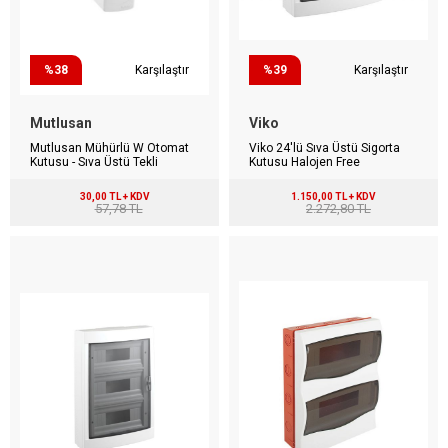
%38
Karşılaştır
%39
Karşılaştır
Mutlusan
Viko
Mutlusan Mühürlü W Otomat
Viko 24'lü Sıva Üstü Sigorta
Kutusu - Sıva Üstü Tekli
Kutusu Halojen Free
30,00 TL + KDV
1.150,00 TL + KDV
57,78 TL
2.272,80 TL