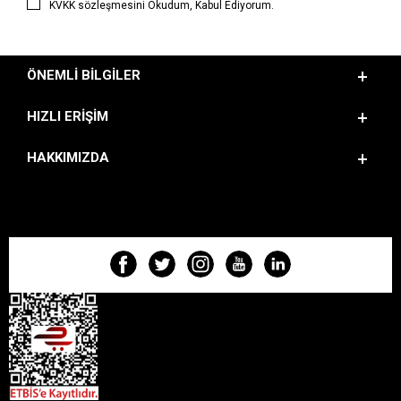
KVKK sözleşmesini
Okudum, Kabul Ediyorum.
ÖNEMLI BILGILER
HIZLI ERIŞIM
HAKKIMIZDA
BIZI TAKIP EDIN!